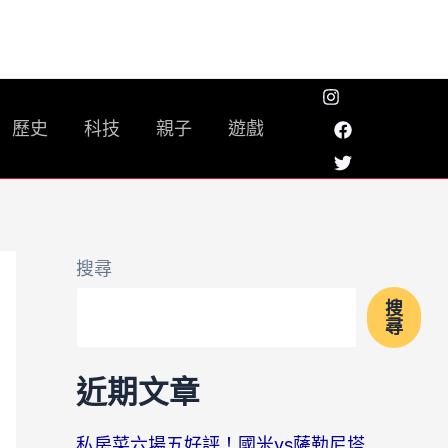
歷史
科技
親子
遊戲
搜尋
搜
尋
近期文章
私房菜六場五好評！國米vs薩勒尼塔