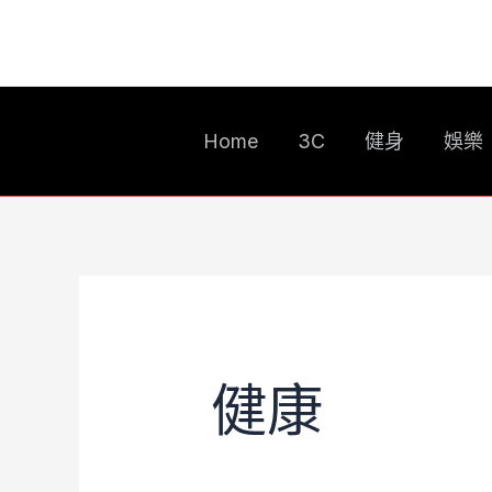
跳
搜
至
尋
主
關
要
鍵
Home
3C
健身
娛樂
內
字:
容
健康