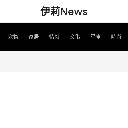
伊莉News
宠物
家居
情感
文化
星座
時尚