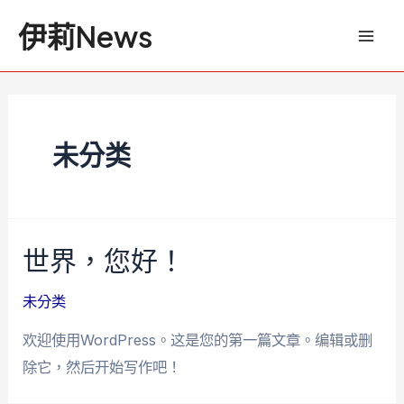
跳
Mai
伊莉News
至
Men
主
要
內
未分类
容
世界，您好！
未分类
欢迎使用WordPress。这是您的第一篇文章。编辑或删
除它，然后开始写作吧！