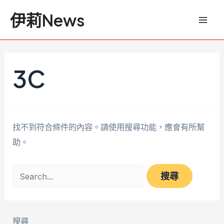
跳
搜
Mai
伊莉News
至
尋
Men
主
關
要
鍵
內
字:
3C
容
找不到符合條件的內容。請使用搜尋功能，應會有所幫
助。
搜尋