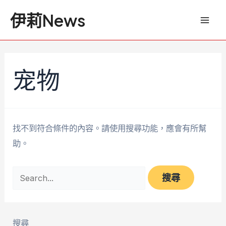
跳
搜
Mai
伊莉News
至
尋
Men
主
關
要
鍵
內
字:
宠物
容
找不到符合條件的內容。請使用搜尋功能，應會有所幫
助。
搜尋