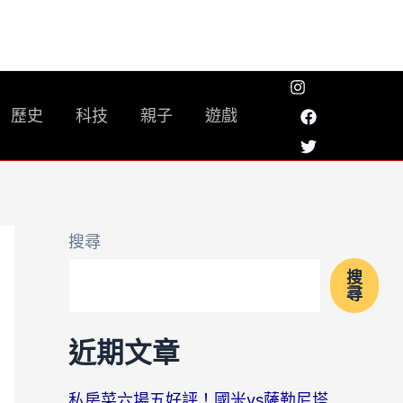
歷史
科技
親子
遊戲
搜尋
搜
尋
近期文章
私房菜六場五好評！國米vs薩勒尼塔