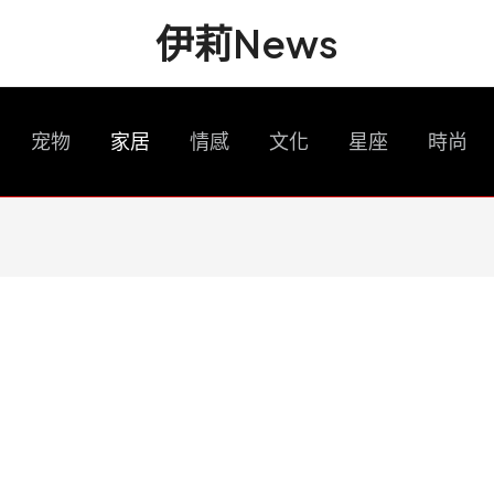
伊莉News
宠物
家居
情感
文化
星座
時尚