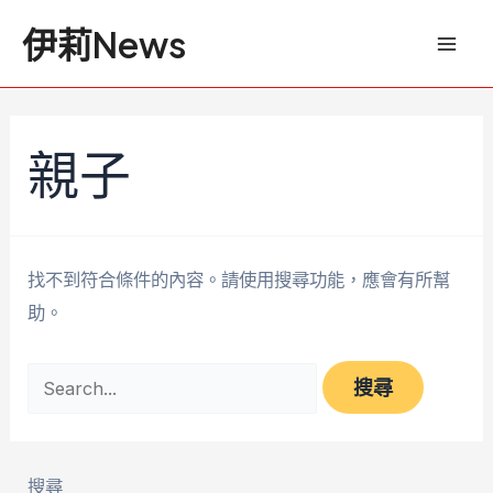
跳
搜
Mai
伊莉News
至
尋
Men
主
關
要
鍵
內
字:
親子
容
找不到符合條件的內容。請使用搜尋功能，應會有所幫
助。
搜尋