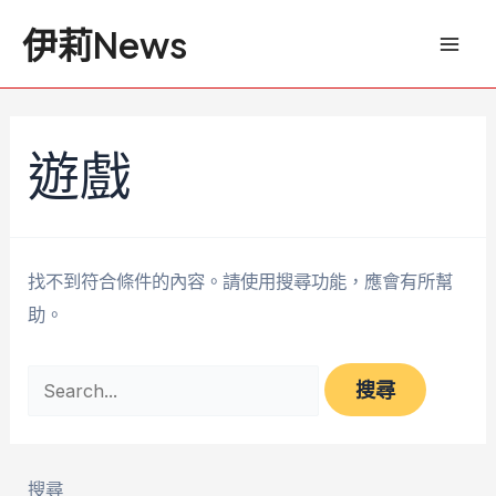
跳
搜
Mai
伊莉News
至
尋
Men
主
關
要
鍵
內
字:
遊戲
容
找不到符合條件的內容。請使用搜尋功能，應會有所幫
助。
搜尋