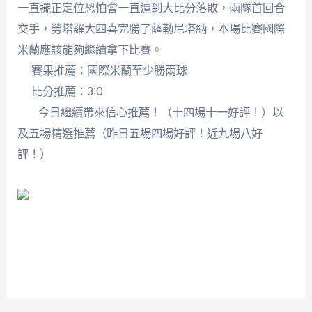
一直襬正定位恐怕會一直遭到大比分落敗，兩隊首回合
交手，勞塔羅大四喜完勝了薩勒尼塔納，本場比賽國際
米蘭應該能夠繼續拿下比賽。
賽果推薦：國際米蘭至少勝兩球
比分推薦：3:0
今日繼續帶來信心推薦！（十四場十一好評！）以
及五場精選推薦（昨日五場四場好評！近九場八好
評！）