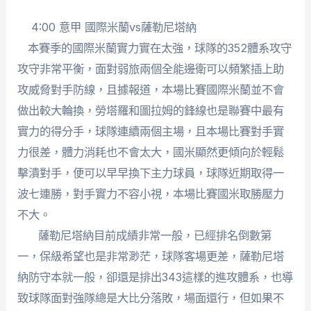
4:00 意甲 國際米蘭vs薩勒尼塔納
本賽季的國際米蘭實力實在太強，球隊的352體系攻守
攻守非常平衡，面對弱旅兩個全能邊衛可以頻繁插上助
攻威脅對手防線，且據報道，本場比賽國際米蘭並不會
做出較大輪換，勞塔羅和圖拉姆的鋒線也是聯賽中最有
實力的得分手，球隊連續兩個主場，且本場比賽對手實
力很差，體力消耗也不會太大，國米顯然更傾向於輕鬆
擊潰對手，便可以早早換下主力球員，球隊近期取得一
波七連勝，對手實力不容小視，本場比賽國米取勝壓力
不大。
薩勒尼塔納目前成績非常一般，已經排名倒數第
一，保級希望也是非常渺茫，球隊客場更差，薩勒尼塔
納防守本就一般，卻還是排出343這樣的進攻體系，也導
致球隊面對強隊總是大比分落敗，場面還行，但如果不