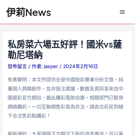
跳
文
Mai
伊莉News
至
章
Men
主
導
要
覽
內
私房菜六場五好評！國米vs薩
容
勒尼塔納
發佈留言
/ 作者:
jasper
/
2024年2月16日
免責聲明：本文所提供全是中國競彩賽事分析文章，純
屬個人興趣創作，並非投注建議，數據及資訊皆來自中
國競彩官方網站，據此購彩風險自擔。相關部門已暫停
網絡購彩，一切互聯網售彩皆為非法，請各位彩民到線
下合法售彩點購彩！
最新通知：大家掃描下方關注下新的消息推送！可以第