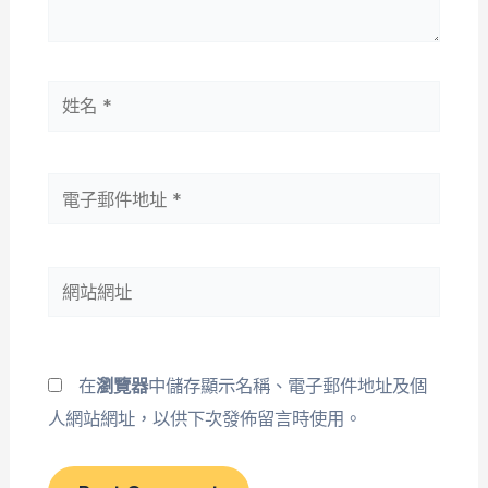
姓
名
*
電
子
郵
網
件
站
地
網
址
址
*
在
瀏覽器
中儲存顯示名稱、電子郵件地址及個
人網站網址，以供下次發佈留言時使用。